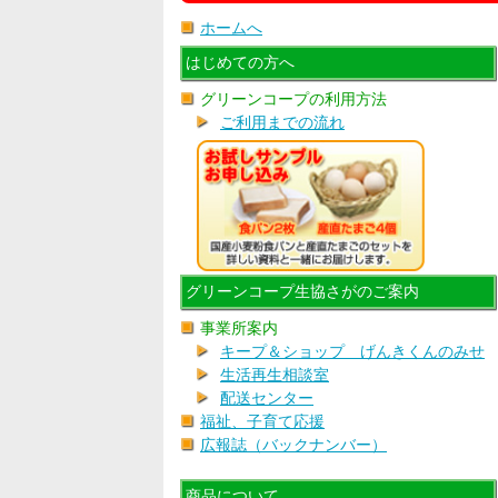
ホームへ
はじめての方へ
グリーンコープの利用方法
ご利用までの流れ
グリーンコープ生協さがのご案内
事業所案内
キープ＆ショップ げんきくんのみせ
生活再生相談室
配送センター
福祉、子育て応援
広報誌（バックナンバー）
商品について