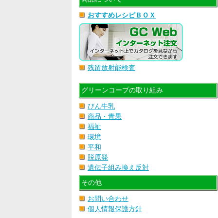
おすすめレシピＢＯＸ
残留放射能検査
グリーンコープの取り組み
びん牛乳
商品・青果
福祉
環境
平和
脱原発
遺伝子組み換え反対
その他
お問い合わせ
個人情報保護方針