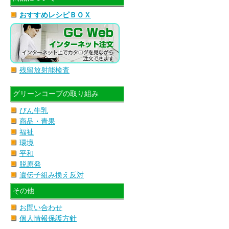
おすすめレシピＢＯＸ
残留放射能検査
グリーンコープの取り組み
びん牛乳
商品・青果
福祉
環境
平和
脱原発
遺伝子組み換え反対
その他
お問い合わせ
個人情報保護方針