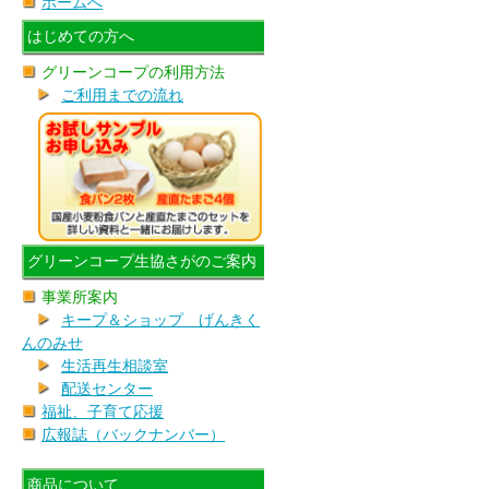
ホームへ
はじめての方へ
グリーンコープの利用方法
ご利用までの流れ
グリーンコープ生協さがのご案内
事業所案内
キープ＆ショップ げんきく
んのみせ
生活再生相談室
配送センター
福祉、子育て応援
広報誌（バックナンバー）
商品について