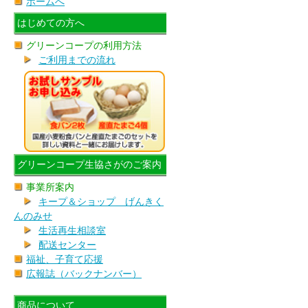
ホームへ
はじめての方へ
グリーンコープの利用方法
ご利用までの流れ
グリーンコープ生協さがのご案内
事業所案内
キープ＆ショップ げんきく
んのみせ
生活再生相談室
配送センター
福祉、子育て応援
広報誌（バックナンバー）
商品について