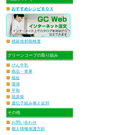
おすすめレシピＢＯＸ
残留放射能検査
グリーンコープの取り組み
びん牛乳
商品・青果
福祉
環境
平和
脱原発
遺伝子組み換え反対
その他
お問い合わせ
個人情報保護方針