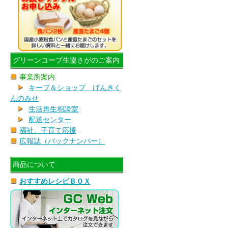
グリーンコープ生協さがのご案内
事業所案内
キープ＆ショップ げんきく
んのみせ
生活再生相談室
配送センター
福祉、子育て応援
広報誌（バックナンバー）
商品について
おすすめレシピＢＯＸ