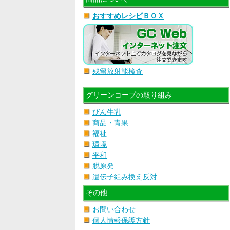
おすすめレシピＢＯＸ
残留放射能検査
グリーンコープの取り組み
びん牛乳
商品・青果
福祉
環境
平和
脱原発
遺伝子組み換え反対
その他
お問い合わせ
個人情報保護方針