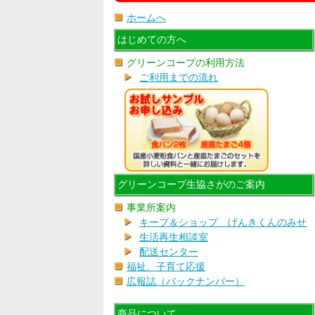
ホームへ
はじめての方へ
グリーンコープの利用方法
ご利用までの流れ
グリーンコープ生協さがのご案内
事業所案内
キープ＆ショップ げんきくんのみせ
生活再生相談室
配送センター
福祉、子育て応援
広報誌（バックナンバー）
商品について