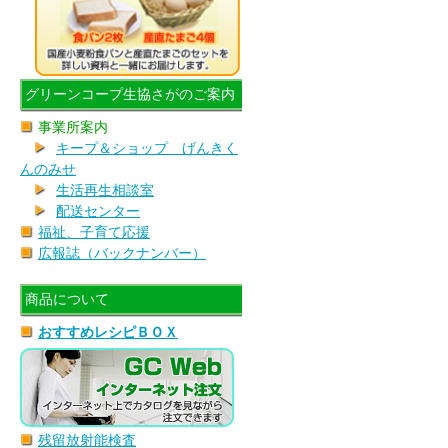
グリーンコープ生協さがのご案内
事業所案内
キープ＆ショップ げんきく
んのみせ
生活再生相談室
配送センター
福祉、子育て応援
広報誌（バックナンバー）
商品について
おすすめレシピＢＯＸ
残留放射能検査