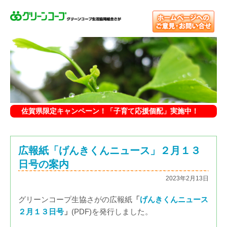
佐賀県限定キャンペーン！「子育て応援個配」実施中！
広報紙「げんきくんニュース」２月１３
日号の案内
2023年2月13日
グリーンコープ生協さがの広報紙
「
げんきくんニュース
２月１３日号
」
(PDF)を発行しました。