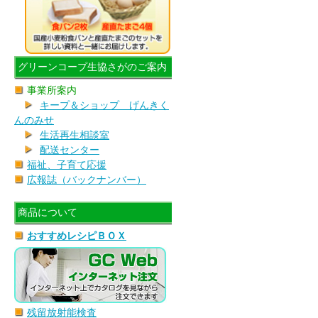
グリーンコープ生協さがのご案内
事業所案内
キープ＆ショップ げんきく
んのみせ
生活再生相談室
配送センター
福祉、子育て応援
広報誌（バックナンバー）
商品について
おすすめレシピＢＯＸ
残留放射能検査