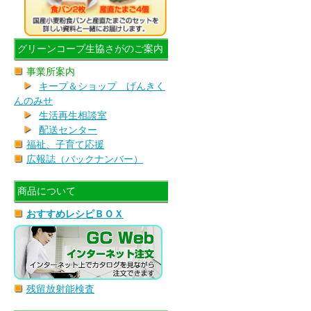
グリーンコープ生協さがのご案内
事業所案内
キープ＆ショップ げんきく
んのみせ
生活再生相談室
配送センター
福祉、子育て応援
広報誌（バックナンバー）
商品について
おすすめレシピＢＯＸ
残留放射能検査