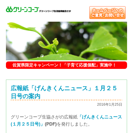
佐賀県限定キャンペーン！「子育て応援個配」実施中！
広報紙「げんきくんニュース」１月２５
日号の案内
2016年1月25日
グリーンコープ生協さがの広報紙
「げんきくんニュース
(１月２５
日号
)」
(PDF)
を発行しました。