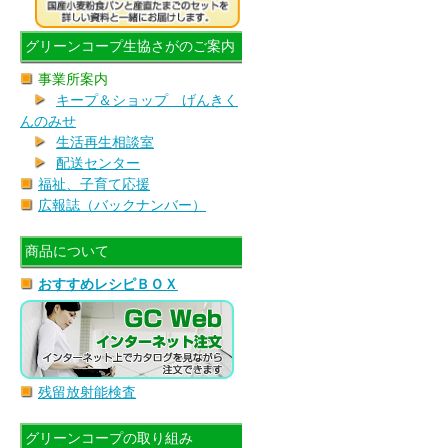
グリーンコープ生協さがのご案内
事業所案内
キープ＆ショップ げんきく
んのみせ
生活再生相談室
配送センター
福祉、子育て応援
広報誌（バックナンバー）
商品について
おすすめレシピＢＯＸ
残留放射能検査
グリーンコープの取り組み